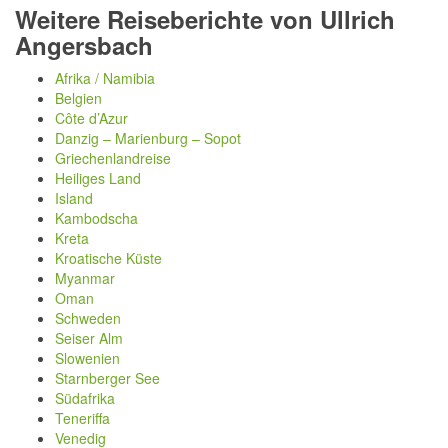
Weitere Reiseberichte von Ullrich
Angersbach
Afrika / Namibia
Belgien
Côte d’Azur
Danzig – Marienburg – Sopot
Griechenlandreise
Heiliges Land
Island
Kambodscha
Kreta
Kroatische Küste
Myanmar
Oman
Schweden
Seiser Alm
Slowenien
Starnberger See
Südafrika
Teneriffa
Venedig