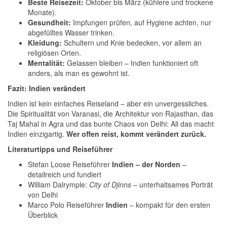
Beste Reisezeit:
Oktober bis März (kühlere und trockene
Monate).
Gesundheit:
Impfungen prüfen, auf Hygiene achten, nur
abgefülltes Wasser trinken.
Kleidung:
Schultern und Knie bedecken, vor allem an
religiösen Orten.
Mentalität:
Gelassen bleiben – Indien funktioniert oft
anders, als man es gewohnt ist.
Fazit: Indien verändert
Indien ist kein einfaches Reiseland – aber ein unvergessliches.
Die Spiritualität von Varanasi, die Architektur von Rajasthan, das
Taj Mahal in Agra und das bunte Chaos von Delhi: All das macht
Indien einzigartig.
Wer offen reist, kommt verändert zurück.
Literaturtipps und Reiseführer
Stefan Loose Reiseführer
Indien – der Norden
–
detailreich und fundiert
William Dalrymple:
City of Djinns
– unterhaltsames Porträt
von Delhi
Marco Polo Reiseführer
Indien
– kompakt für den ersten
Überblick