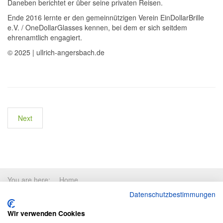
Daneben berichtet er über seine privaten Reisen.
Ende 2016 lernte er den gemeinnützigen Verein EinDollarBrille
e.V. / OneDollarGlasses kennen, bei dem er sich seitdem
ehrenamtlich engagiert.
© 2025 | ullrich-angersbach.de
Next
You are here:
Home
Datenschutzbestimmungen
Wir verwenden Cookies
Copyright © 2026 Ullrich-Angersbach-Indien.de. All Rights Reserved.